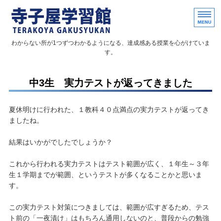
個別指導形式の学習塾と家庭教
わからない所が1つずつわかるようになる、達成感ある授業を心がけていま
す。
ホーム
中3生 実力テストが返ってきました
個別指導塾
夏休明けに行われた、１教科４０点満点の実力テストが返ってき
家庭教師
ましたね。
教室概要
結果はいかがでしたでしょうか？
お問い合わせ
これから行われる実力テストはテスト範囲が広く、１年生～３年
生１学期までが範囲、というテストが多くなることかと思いま
す。
この実力テスト対策につきましては、範囲が広すぎるため、テス
ト前の「一夜漬け」はもちろん通用しないのと、普段からの勉強