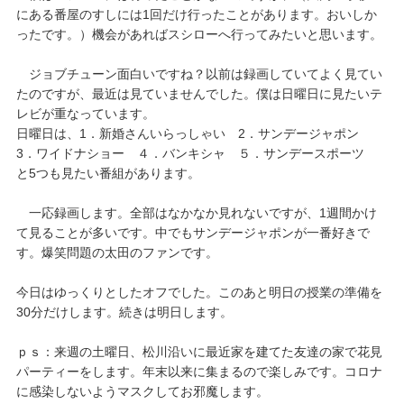
にある番屋のすしには1回だけ行ったことがあります。おいしか
ったです。）機会があればスシローへ行ってみたいと思います。
ジョブチューン面白いですね？以前は録画していてよく見てい
たのですが、最近は見ていませんでした。僕は日曜日に見たいテ
レビが重なっています。
日曜日は、1．新婚さんいらっしゃい 2．サンデージャポン
3．ワイドナショー ４．バンキシャ ５．サンデースポーツ
と5つも見たい番組があります。
一応録画します。全部はなかなか見れないですが、1週間かけ
て見ることが多いです。中でもサンデージャポンが一番好きで
す。爆笑問題の太田のファンです。
今日はゆっくりとしたオフでした。このあと明日の授業の準備を
30分だけします。続きは明日します。
ｐｓ：来週の土曜日、松川沿いに最近家を建てた友達の家で花見
パーティーをします。年末以来に集まるので楽しみです。コロナ
に感染しないようマスクしてお邪魔します。