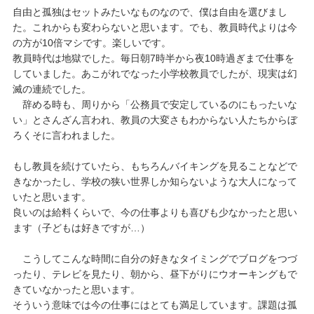
自由と孤独はセットみたいなものなので、僕は自由を選びまし
た。これからも変わらないと思います。でも、教員時代よりは今
の方が10倍マシです。楽しいです。
教員時代は地獄でした。毎日朝7時半から夜10時過ぎまで仕事を
していました。あこがれでなった小学校教員でしたが、現実は幻
滅の連続でした。
辞める時も、周りから「公務員で安定しているのにもったいな
い」とさんざん言われ、教員の大変さもわからない人たちからぼ
ろくそに言われました。
もし教員を続けていたら、もちろんバイキングを見ることなどで
きなかったし、学校の狭い世界しか知らないような大人になって
いたと思います。
良いのは給料くらいで、今の仕事よりも喜びも少なかったと思い
ます（子どもは好きですが…）
こうしてこんな時間に自分の好きなタイミングでブログをつづ
ったり、テレビを見たり、朝から、昼下がりにウオーキングもで
きていなかったと思います。
そういう意味では今の仕事にはとても満足しています。課題は孤