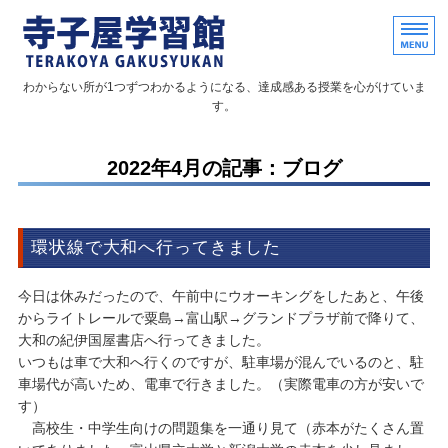
個別指導形式の学習塾と家庭教
わからない所が1つずつわかるようになる、達成感ある授業を心がけていま
す。
ホーム
2022年4月の記事：ブログ
個別指導塾
家庭教師
環状線で大和へ行ってきました
教室概要
今日は休みだったので、午前中にウオーキングをしたあと、午後
お問い合わせ
からライトレールで粟島→富山駅→グランドプラザ前で降りて、
大和の紀伊国屋書店へ行ってきました。
いつもは車で大和へ行くのですが、駐車場が混んでいるのと、駐
車場代が高いため、電車で行きました。（実際電車の方が安いで
す）
高校生・中学生向けの問題集を一通り見て（赤本がたくさん置