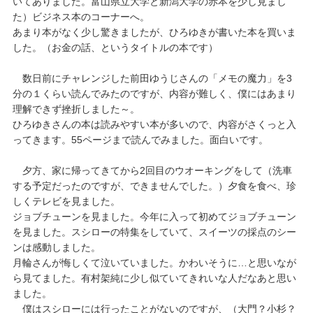
いてありました。富山県立大学と新潟大学の赤本を少し見まし
た）ビジネス本のコーナーへ。
あまり本がなく少し驚きましたが、ひろゆきが書いた本を買いま
した。（お金の話、というタイトルの本です）
数日前にチャレンジした前田ゆうじさんの「メモの魔力」を3
分の１くらい読んでみたのですが、内容が難しく、僕にはあまり
理解できず挫折しました～。
ひろゆきさんの本は読みやすい本が多いので、内容がさくっと入
ってきます。55ページまで読んでみました。面白いです。
夕方、家に帰ってきてから2回目のウオーキングをして（洗車
する予定だったのですが、できませんでした。）夕食を食べ、珍
しくテレビを見ました。
ジョブチューンを見ました。今年に入って初めてジョブチューン
を見ました。スシローの特集をしていて、スイーツの採点のシー
ンは感動しました。
月輪さんが悔しくて泣いていました。かわいそうに…と思いなが
ら見てました。有村架純に少し似ていてきれいな人だなあと思い
ました。
僕はスシローには行ったことがないのですが、（大門？小杉？