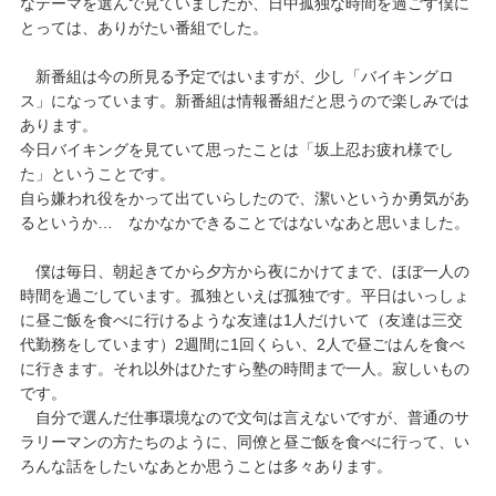
なテーマを選んで見ていましたが、日中孤独な時間を過ごす僕に
とっては、ありがたい番組でした。
新番組は今の所見る予定ではいますが、少し「バイキングロ
ス」になっています。新番組は情報番組だと思うので楽しみでは
あります。
今日バイキングを見ていて思ったことは「坂上忍お疲れ様でし
た」ということです。
自ら嫌われ役をかって出ていらしたので、潔いというか勇気があ
るというか… なかなかできることではないなあと思いました。
僕は毎日、朝起きてから夕方から夜にかけてまで、ほぼ一人の
時間を過ごしています。孤独といえば孤独です。平日はいっしょ
に昼ご飯を食べに行けるような友達は1人だけいて（友達は三交
代勤務をしています）2週間に1回くらい、2人で昼ごはんを食べ
に行きます。それ以外はひたすら塾の時間まで一人。寂しいもの
です。
自分で選んだ仕事環境なので文句は言えないですが、普通のサ
ラリーマンの方たちのように、同僚と昼ご飯を食べに行って、い
ろんな話をしたいなあとか思うことは多々あります。